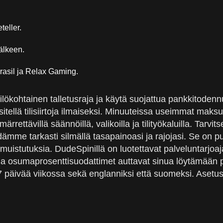
teller.
älkeen.
drasil ja Relax Gaming.
lökohtainen talletusraja ja käytä suojattua pankkitodennu
käsitellä tilisiirtoja ilmaiseksi. Minuuteissa useimmat 
rrettävillä säännöillä, valikoilla ja tilityökaluilla. Tarv
me tarkasti silmällä tasapainoasi ja rajojasi. Se on puhda
muistutuksia. DudeSpinillä on luotettavat palveluntarjoajat
et ja osumaprosenttisuodattimet auttavat sinua löytämään p
päivää viikossa sekä englanniksi että suomeksi. Asetussiv