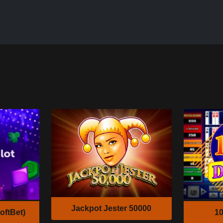
Jackpot Jester 50000
SoftBet)
10