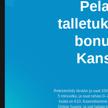
Pela
talletu
bonu
Kan
Rekisteröidy tänään ja saat 100 
5 minuuttia, ja saat rahasi 0–
lisätä on €10. Kasinollamme 
Online Suomi, ja voit ladata ti