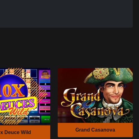
Grand Casanova
x Deuce Wild