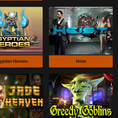
yptian Heroes
Heist